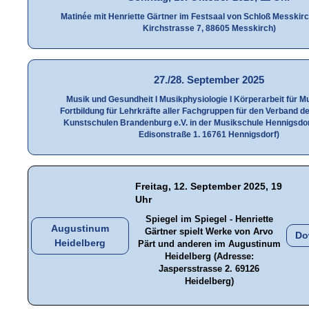
Matinée mit Henriette Gärtner im Festsaal von Schloß Messkir
Kirchstrasse 7, 88605 Messkirch)
27./28. September 2025
Musik und Gesundheit I Musikphysiologie I Körperarbeit für M
Fortbildung für Lehrkräfte aller Fachgruppen für den Verband d
Kunstschulen Brandenburg e.V. in der Musikschule Hennigsdo
Edisonstraße 1. 16761 Hennigsdorf)
Freitag, 12. September 2025, 19
Uhr
Spiegel im Spiegel - Henriette
Augustinum
Gärtner spielt Werke von Arvo
Do
Heidelberg
Pärt und anderen im Augustinum
Heidelberg (Adresse:
Jaspersstrasse 2. 69126
Heidelberg)