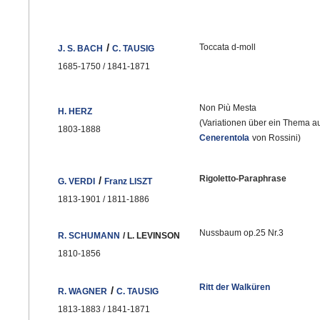
/
Toccata d-moll
J. S. BACH
C. TAUSIG
1685-1750 / 1841-1871
Non Più Mesta
H. HERZ
(Variationen über ein Thema a
1803-1888
Cenerentola
von Rossini)
Rigoletto-Paraphrase
/
G. VERDI
Franz LISZT
1813-1901 / 1811-1886
Nussbaum op.25 Nr.3
R. SCHUMANN
/ L. LEVINSON
1810-1856
Ritt der Walküren
/
R. WAGNER
C. TAUSIG
1813-1883 / 1841-1871