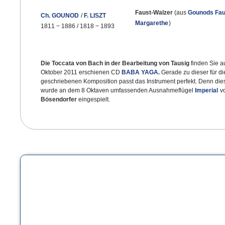
Faust-Walzer
(aus
Gounods Fau
Ch. GOUNOD
/
F. LISZT
Margarethe
)
1811
−
1886 / 1818
−
1893
Die Toccata von Bach in der Bearbeitung von Tausig
finden Sie a
Oktober 2011 erschienen CD
BABA YAGA.
Gerade zu dieser für di
geschriebenen Komposition passt das Instrument perfekt. Denn di
wurde an dem 8 Oktaven umfassenden Ausnahmeflügel
Imperial
v
Bösendorfer
eingespielt.