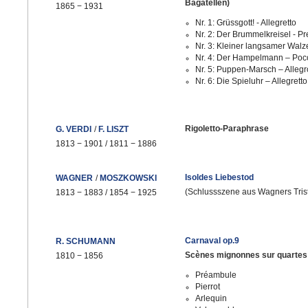
Bagatellen)
1865
−
1931
Nr. 1: Grüssgott! - Allegretto
Nr. 2: Der Brummelkreisel - Pr
Nr. 3: Kleiner langsamer Walze
Nr. 4: Der Hampelmann – Poco
Nr. 5: Puppen-Marsch – Alleg
Nr. 6: Die Spieluhr – Allegret
Rigoletto-Paraphrase
G. VERDI
/
F. LISZT
1813
−
1901 / 1811
−
1886
Isoldes Liebestod
WAGNER
/
MOSZKOWSKI
(Schlussszene aus Wagners Trist
1813
−
1883 / 1854
−
1925
Carnaval op.9
R. SCHUMANN
Scènes mignonnes sur quartes
1810
−
1856
Préambule
Pierrot
Arlequin