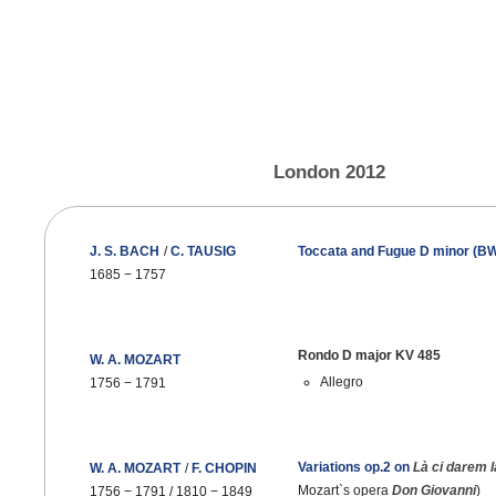
London 2012
J. S. BACH
/
C. TAUSIG
Toccata and Fugue D minor (B
1685
−
1757
Rondo D major KV 485
W. A. MOZART
Allegro
1756
−
1791
Variations op.2 on
Là ci darem 
W. A. MOZART
/
F. CHOPIN
Mozart`s opera
Don Giovanni
)
1756
−
1791 / 1810
−
1849