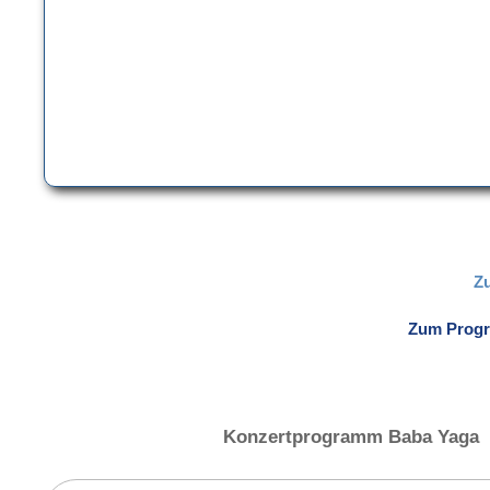
Z
Zum Prog
Konzertprogramm Baba Yaga