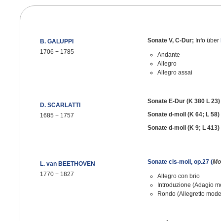
Sonate V, C-Dur;
Info über
B. GALUPPI
1706
−
1785
Andante
Allegro
Allegro assai
Sonate E-Dur (K 380 L 23)
D. SCARLATTI
Sonate d-moll (K 64; L 58)
1685
−
1757
Sonate d-moll (K 9; L 413)
Sonate cis-moll, op.27 (
Mo
L. van BEETHOVEN
1770
−
1827
Allegro con brio
Introduzione (Adagio mo
Rondo (Allegretto mode