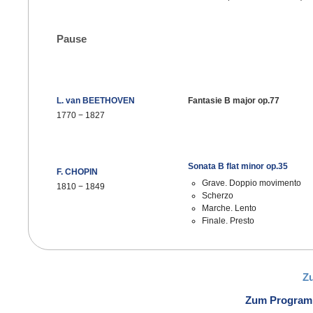
Pause
L. van BEETHOVEN
Fantasie B major op.77
1770
−
1827
Sonata B flat minor op.35
F. CHOPIN
Grave. Doppio movimento
1810
−
1849
Scherzo
Marche. Lento
Finale. Presto
Z
Zum Programm