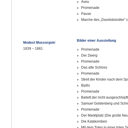
Aveu
Promenade
Pause
Marche des „Davidsbündler“ co
Bilder einer Ausstellung
Modest Mussorgski
1839
−
1881
Promenade
Der Zwerg
Promenade
Das alte Schloss
Promenade
Streit der Kinder nach dem Sp
Bydlo
Promenade
Ballett der nicht ausgeschlüpf
Samuel Goldenberg und Sch
Promenade
Der Marktplatz (Die große Neu
Die Katakomben
Mit dem Toten in einer toten 