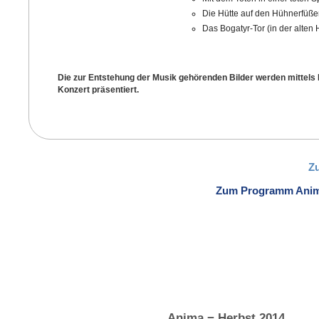
Die Hütte auf den Hühnerfüß
Das Bogatyr-Tor (in der alten
Die zur Entstehung der Musik gehörenden Bilder werden mittels
Konzert präsentiert.
Z
Zum Programm Anima
Anima − Herbst 2014