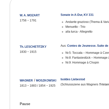
Sonate in A-Dur, KV 331
W. A. MOZART
1756
−
1791
Andante grazioso (Thema & Vari
Menuetto - Trio
alla turca - Allegretto
Aus:
Contes de Jeunesse. Suite de
Th. LESCHETITZKY
1830
−
1915
Nr.5: Toccata – Hommage à Cze
Nr.8: Fantasiestück – Hommage
Nr.9: Hommage à Chopin
Isoldes Liebestod
/
WAGNER
MOSZKOWSKI
(Schlussszene aus Wagners
Tristan
1813
−
1883 / 1854
−
1925
Pause