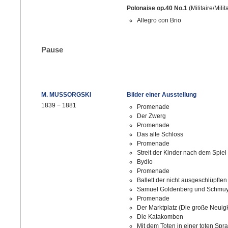
Polonaise op.40 No.1
(Militaire/Milit
Allegro con Brio
Pause
M. MUSSORGSKI
Bilder einer Ausstellung
1839
−
1881
Promenade
Der Zwerg
Promenade
Das alte Schloss
Promenade
Streit der Kinder nach dem Spiel
Bydlo
Promenade
Ballett der nicht ausgeschlüpfte
Samuel Goldenberg und Schmuy
Promenade
Der Marktplatz (Die große Neuigk
Die Katakomben
Mit dem Toten in einer toten Spr