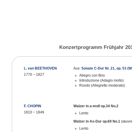
Konzertprogramm Frühjahr 20
L. van BEETHOVEN
Aus:
Sonate C-Dur Nr. 21, op. 53 (W
1770
−
1827
Allegro con Brio
Introduzione (Adagio molto)
Rondo (Allegretto moderato)
F. CHOPIN
Walzer in a-moll op.34 No.2
1810
−
1849
Lento
Walzer in As-Dur op.69 No.1
(œuvre
Lento