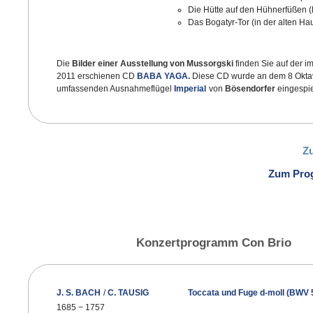
Die Hütte auf den Hühnerfüßen 
Das Bogatyr-Tor (in der alten Ha
Die
Bilder einer Ausstellung von Mussorgski
finden Sie auf der i
2011 erschienen CD
BABA YAGA.
Diese CD wurde an dem 8 Okt
umfassenden Ausnahmeflügel
Imperial
von
Bösendorfer
eingespie
Z
Zum Pro
Konzertprogramm Con Brio
J. S. BACH
/
C. TAUSIG
Toccata und Fuge d-moll (BWV 
1685
−
1757