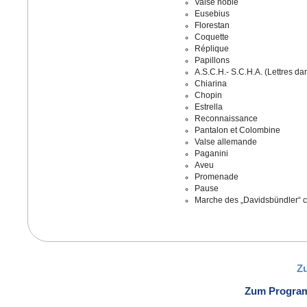
Valse noble
Eusebius
Florestan
Coquette
Réplique
Papillons
A.S.C.H.- S.C.H.A. (Lettres da
Chiarina
Chopin
Estrella
Reconnaissance
Pantalon et Colombine
Valse allemande
Paganini
Aveu
Promenade
Pause
Marche des „Davidsbündler“ co
Z
Zum Progra