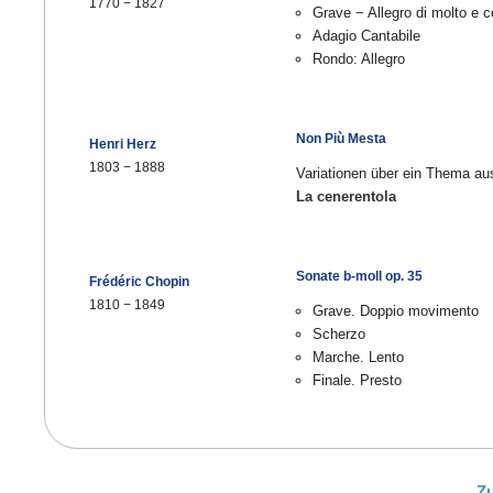
1770
−
1827
Grave − Allegro di molto e c
Adagio Cantabile
Rondo: Allegro
Non Più Mesta
Henri Herz
1803
−
1888
Variationen über ein Thema au
La cenerentola
Sonate b-moll op. 35
Frédéric Chopin
1810
−
1849
Grave. Doppio movimento
Scherzo
Marche. Lento
Finale. Presto
Z