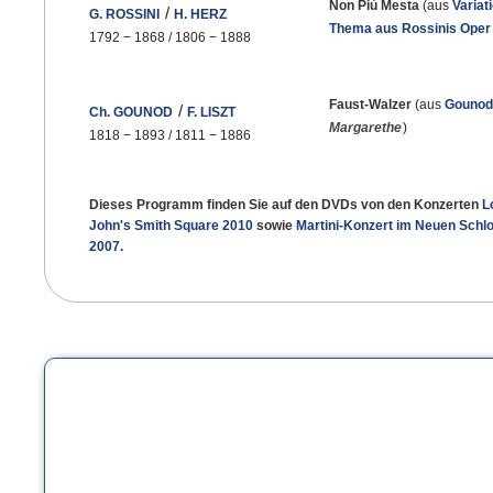
Non Più Mesta
(aus
Variat
/
G. ROSSINI
H. HERZ
Thema aus Rossinis Ope
1792
−
1868 / 1806
−
1888
Faust-Walzer
(aus
Gounod
/
Ch. GOUNOD
F. LISZT
Margarethe
)
1818
−
1893 / 1811
−
1886
Dieses Programm finden Sie auf den DVDs von den Konzerten
L
John's Smith Square 2010
sowie
Martini-Konzert im Neuen Schlo
2007.