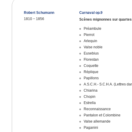
Robert Schumann
Carnaval op.9
1810
−
1856
Scènes mignonnes sur quartes
Préambule
Pierrot
Arlequin
Valse noble
Eusebius
Florestan
Coquette
Réplique
Papillons
A.S.C.H.- S.C.H.A. (Lettres da
Chiarina
Chopin
Estrella
Reconnaissance
Pantalon et Colombine
Valse allemande
Paganini