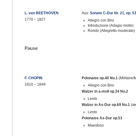
L. van BEETHOVEN
Aus:
Sonate C-Dur Nr. 21, op. 5
1770
−
1827
Allegro con Brio
Introduzione (Adagio molto)
Rondo (Allegretto moderato)
Pause
F. CHOPIN
Polonaise op.40 No.1
(Militaire/M
1810
−
1849
Allegro con Brio
Walzer in a-moll op.34 No.2
Lento
Walzer in As-Dur op.69 No.1
(œu
Lento
Polonaise As-Dur op.53
Maestoso