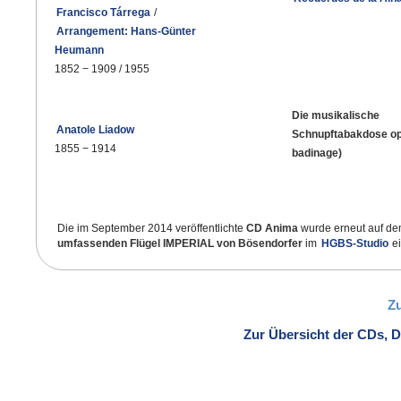
Francisco Tárrega
/
Arrangement: Hans-Günter
Heumann
1852
−
1909 / 1955
Die musikalische
Anatole Liadow
Schnupftabakdose op
1855
−
1914
badinage)
Die im September 2014 veröffentlichte
CD Anima
wurde erneut auf d
umfassenden Flügel IMPERIAL von Bösendorfer
im
HGBS-Studio
ei
Z
Zur Übersicht der CDs, 