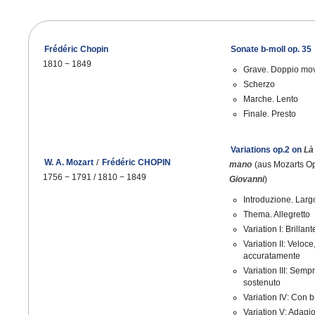
Frédéric Chopin
Sonate b-moll op. 35
1810
−
1849
Grave. Doppio mo
Scherzo
Marche. Lento
Finale. Presto
Variations op.2 on
Là
W. A. Mozart
/
Frédéric CHOPIN
mano
(aus Mozarts O
1756
−
1791 / 1810
−
1849
Giovanni
)
Introduzione. Larg
Thema. Allegretto
Variation I: Brillant
Variation II: Veloc
accuratamente
Variation III: Semp
sostenuto
Variation IV: Con 
Variation V: Adagi