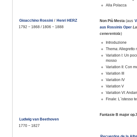
Alla Polacca
Gioacchino Rossini
/
Henri HERZ
Non Più Mesta
(aus
V
1792
−
1868 / 1806
−
1888
aus Rossinis Oper
La
cenerentola
)
Introduzione
Thema: Allegretto
Variation I: Un poc
mosso
Variation II: Con m
Variation III
Variation IV
Variation V
Variation VI: Andan
Finale: L`istesso 
Fantasie B major op.
Ludwig van Beethoven
1770
−
1827
Recuerdos de la Al